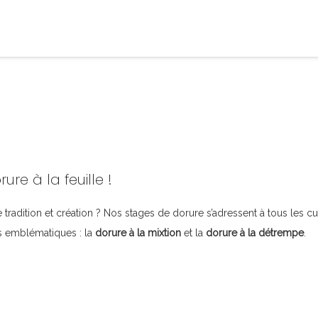
ure à la feuille !
e tradition et création ? Nos stages de dorure s’adressent à tous les 
es emblématiques : la
dorure à la mixtion
et la
dorure à la détrempe
.