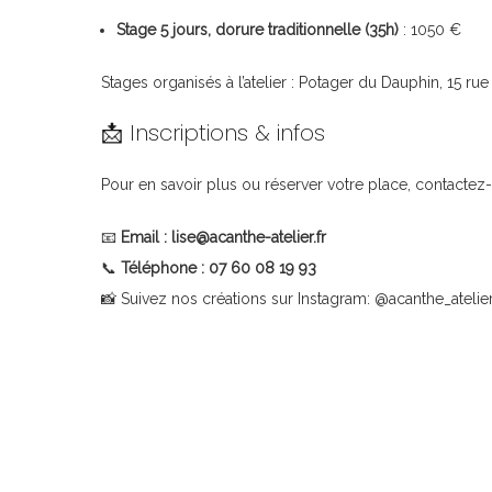
Stage 5 jours, dorure traditionnelle (35h)
: 1050 €
🌟 Stage De D
Stages organisés à l’atelier : Potager du Dauphin, 15 r
📩 Inscriptions & infos
Pour en savoir plus ou réserver votre place, contactez-
📧
Email : lise@acanthe-atelier.fr
📞
Téléphone : 07 60 08 19 93
📸 Suivez nos créations sur Instagram: @acanthe_atelie