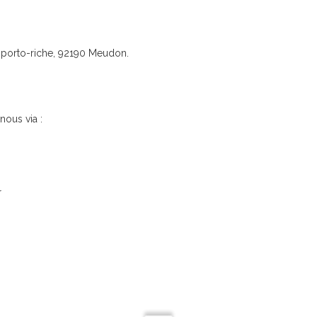
Accueil
orure Traditionnelle – Découve
ue porto-riche, 92190 Meudon.
nous via :
r